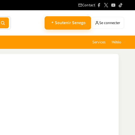
Contact
Soutenir Senego
Se connecter
Services
Météo