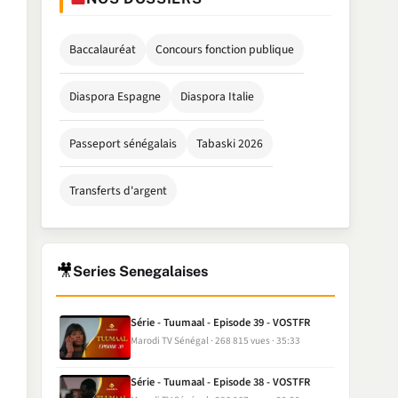
Baccalauréat
Concours fonction publique
Diaspora Espagne
Diaspora Italie
Passeport sénégalais
Tabaski 2026
Transferts d'argent
🎥
Series Senegalaises
Série - Tuumaal - Episode 39 - VOSTFR
Marodi TV Sénégal
268 815 vues
35:33
Série - Tuumaal - Episode 38 - VOSTFR