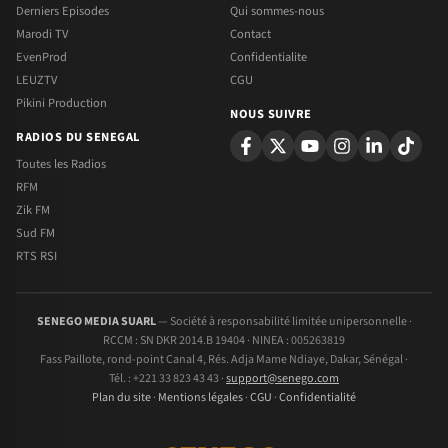
Derniers Episodes
Qui sommes-nous
Marodi TV
Contact
EvenProd
Confidentialite
LEUZTV
CGU
Pikini Production
NOUS SUIVRE
RADIOS DU SENEGAL
Toutes les Radios
RFM
Zik FM
Sud FM
RTS RSI
SENEGO MEDIA SUARL
— Société à responsabilité limitée unipersonnelle ·
RCCM : SN DKR 2014.B 19404 · NINEA : 005263819
Fass Paillote, rond-point Canal 4, Rés. Adja Mame Ndiaye, Dakar, Sénégal ·
Tél. : +221 33 823 43 43 ·
support@senego.com
Plan du site
·
Mentions légales
·
CGU
·
Confidentialité