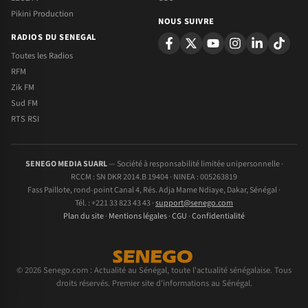
Pikini Production
NOUS SUIVRE
RADIOS DU SENEGAL
Toutes les Radios
RFM
Zik FM
Sud FM
RTS RSI
SENEGO MEDIA SUARL
— Société à responsabilité limitée unipersonnelle ·
RCCM : SN DKR 2014.B 19404 · NINEA : 005263819
Fass Paillote, rond-point Canal 4, Rés. Adja Mame Ndiaye, Dakar, Sénégal ·
Tél. : +221 33 823 43 43 ·
support@senego.com
Plan du site
·
Mentions légales
·
CGU
·
Confidentialité
© 2026 Senego.com : Actualité au Sénégal, toute l'actualité sénégalaise. Tous
droits réservés. Premier site d'informations au Sénégal.