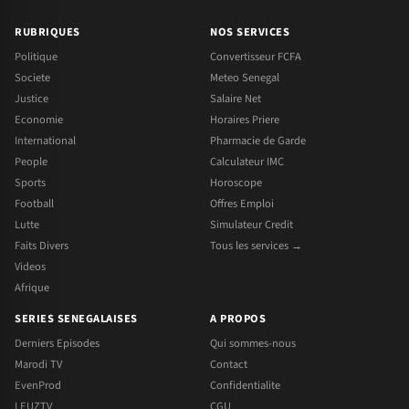
RUBRIQUES
NOS SERVICES
Politique
Convertisseur FCFA
Societe
Meteo Senegal
Justice
Salaire Net
Economie
Horaires Priere
International
Pharmacie de Garde
People
Calculateur IMC
Sports
Horoscope
Football
Offres Emploi
Lutte
Simulateur Credit
Faits Divers
Tous les services →
Videos
Afrique
SERIES SENEGALAISES
A PROPOS
Derniers Episodes
Qui sommes-nous
Marodi TV
Contact
EvenProd
Confidentialite
LEUZTV
CGU