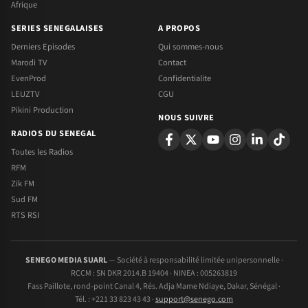
Afrique
SERIES SENEGALAISES
A PROPOS
Derniers Episodes
Qui sommes-nous
Marodi TV
Contact
EvenProd
Confidentialite
LEUZTV
CGU
Pikini Production
NOUS SUIVRE
RADIOS DU SENEGAL
Toutes les Radios
RFM
Zik FM
Sud FM
RTS RSI
SENEGO MEDIA SUARL
— Société à responsabilité limitée unipersonnelle ·
RCCM : SN DKR 2014.B 19404 · NINEA : 005263819
Fass Paillote, rond-point Canal 4, Rés. Adja Mame Ndiaye, Dakar, Sénégal ·
Tél. : +221 33 823 43 43 ·
support@senego.com