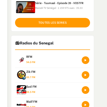
Série - Tuumaal - Episode 39 - VOSTFR
Marodi TV Sénégal
1 159 975 vues
35:33
TOUTES LES SERIES
📻
Radios du Senegal
RFM
94.0 FM
Zik FM
89.7 FM
Sud FM
98.5 FM
Walf FM