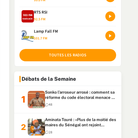
99.0 FM
RTS RSI
92.5 FM
Lamp Fall FM
101.7 FM
TOUTES LES RADIOS
Débats de la Semaine
Sonko l’arroseur arrosé : comment sa
réforme du code électoral menace sa
candidature
48
Aminata Touré : «Plus de la moitié des
maires du Sénégal ont rejoint
Kiiraay»
28