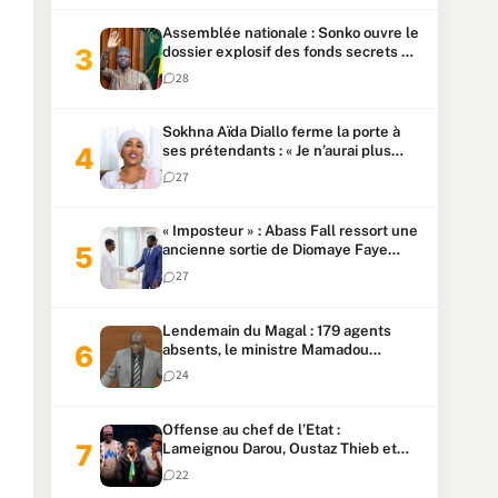
Assemblée nationale : Sonko ouvre le
dossier explosif des fonds secrets et
du patrimoine présidentiel
28
Sokhna Aïda Diallo ferme la porte à
ses prétendants : « Je n’aurai plus
jamais un autre mari »
27
« Imposteur » : Abass Fall ressort une
ancienne sortie de Diomaye Faye
pour répondre à Mary Teuw Niane
27
Lendemain du Magal : 179 agents
absents, le ministre Mamadou
Lamine Dianté exige des explications
24
Offense au chef de l’Etat :
Lameignou Darou, Oustaz Thieb et
Ndiaye Touba lourdement
22
condamnés