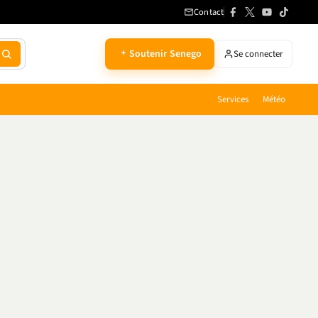
Contact
Soutenir Senego
Se connecter
Services
Météo