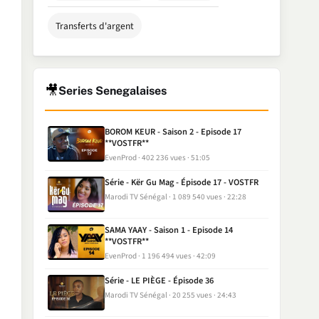
Transferts d'argent
🎥
Series Senegalaises
BOROM KEUR - Saison 2 - Episode 17
**VOSTFR**
EvenProd
402 236 vues
51:05
Série - Kër Gu Mag - Épisode 17 - VOSTFR
Marodi TV Sénégal
1 089 540 vues
22:28
SAMA YAAY - Saison 1 - Episode 14
**VOSTFR**
EvenProd
1 196 494 vues
42:09
Série - LE PIÈGE - Épisode 36
Marodi TV Sénégal
20 255 vues
24:43