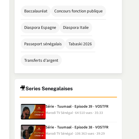
Baccalauréat
Concours fonction publique
Diaspora Espagne
Diaspora Italie
Passeport sénégalais
Tabaski 2026
Transferts d'argent
🎥
Series Senegalaises
Série - Tuumaal - Episode 39 - VOSTFR
Marodi TV Sénégal
64 510 vues
35:33
Série - Tuumaal - Episode 38 - VOSTFR
Marodi TV Sénégal
106 363 vues
39:29