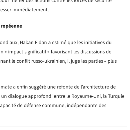
 pour mener des actions contre les forces de sécurité
 cesser immédiatement.
européenne
ondiaux, Hakan Fidan a estimé que les initiatives du
« impact significatif » favorisant les discussions de
nt le conflit russo-ukrainien, il juge les parties « plus
lomate a enfin suggéré une refonte de l’architecture de
 un dialogue approfondi entre le Royaume-Uni, la Turquie
e capacité de défense commune, indépendante des