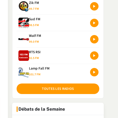
Zik FM
89.7 FM
Sud FM
98.5 FM
Walf FM
99.0 FM
RTS RSI
92.5 FM
Lamp Fall FM
101.7 FM
TOUTES LES RADIOS
Débats de la Semaine