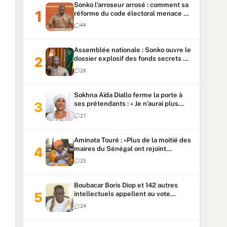
Sonko l’arroseur arrosé : comment sa
réforme du code électoral menace sa
candidature
44
Assemblée nationale : Sonko ouvre le
dossier explosif des fonds secrets et
du patrimoine présidentiel
28
Sokhna Aïda Diallo ferme la porte à
ses prétendants : « Je n’aurai plus
jamais un autre mari »
27
Aminata Touré : «Plus de la moitié des
maires du Sénégal ont rejoint
Kiiraay»
25
Boubacar Boris Diop et 142 autres
intellectuels appellent au vote
urgent de la révision
24
constitutionnelle