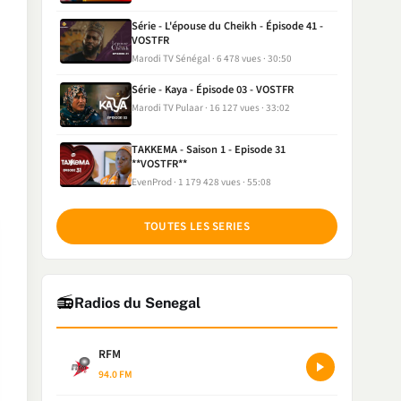
Série - L'épouse du Cheikh - Épisode 41 -
VOSTFR
Marodi TV Sénégal
6 478 vues
30:50
Série - Kaya - Épisode 03 - VOSTFR
Marodi TV Pulaar
16 127 vues
33:02
TAKKEMA - Saison 1 - Episode 31
**VOSTFR**
EvenProd
1 179 428 vues
55:08
TOUTES LES SERIES
📻
Radios du Senegal
RFM
94.0 FM