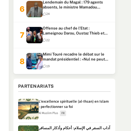
Lendemain du Magal : 179 agents
absents, le ministre Mamadou
Lamine Dianté exige des explications
24
Offense au chef de l’Etat :
Lameignou Darou, Oustaz Thieb et
Ndiaye Touba lourdement
22
condamnés
Mimi Touré recadre le débat sur le
mandat présidentiel : «Nul ne peut
faire plus de deux mandats
19
consécutifs de 5 ans»
PARTENARIATS
L’excellence spirituelle (al-Ihsan) en Islam
: perfectionner sa foi
Al Muslim Plus
FR
آداب السفر في الإسلام: أحكام وأذكار المسافر