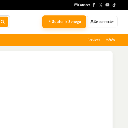
Contact
Soutenir Senego
Se connecter
Services
Météo