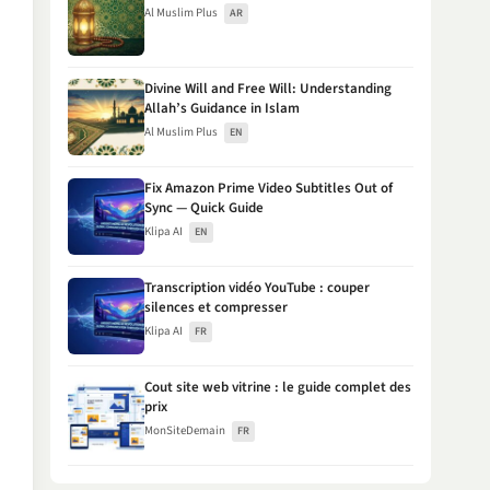
Al Muslim Plus
AR
Divine Will and Free Will: Understanding
Allah’s Guidance in Islam
Al Muslim Plus
EN
Fix Amazon Prime Video Subtitles Out of
Sync — Quick Guide
Klipa AI
EN
Transcription vidéo YouTube : couper
silences et compresser
Klipa AI
FR
Cout site web vitrine : le guide complet des
prix
MonSiteDemain
FR