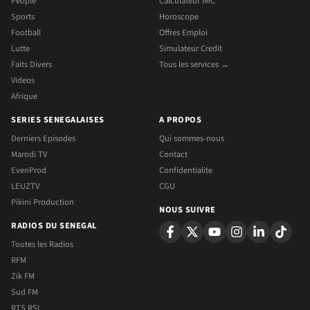
People
Calculateur IMC
Sports
Horoscope
Football
Offres Emploi
Lutte
Simulateur Credit
Faits Divers
Tous les services →
Videos
Afrique
SERIES SENEGALAISES
A PROPOS
Derniers Episodes
Qui sommes-nous
Marodi TV
Contact
EvenProd
Confidentialite
LEUZTV
CGU
Pikini Production
NOUS SUIVRE
RADIOS DU SENEGAL
Toutes les Radios
RFM
Zik FM
Sud FM
RTS RSI