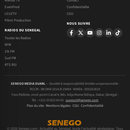
Marodi TV
Contact
EvenProd
Confidentialite
LEUZTV
CGU
Pikini Production
NOUS SUIVRE
RADIOS DU SENEGAL
Toutes les Radios
RFM
Zik FM
Sud FM
RTS RSI
SENEGO MEDIA SUARL
— Société à responsabilité limitée unipersonnelle ·
RCCM : SN DKR 2014.B 19404 · NINEA : 005263819
Fass Paillote, rond-point Canal 4, Rés. Adja Mame Ndiaye, Dakar, Sénégal ·
Tél. : +221 33 823 43 43 ·
support@senego.com
Plan du site
·
Mentions légales
·
CGU
·
Confidentialité
© 2026 Senego.com : Actualité au Sénégal, toute l'actualité sénégalaise. Tous