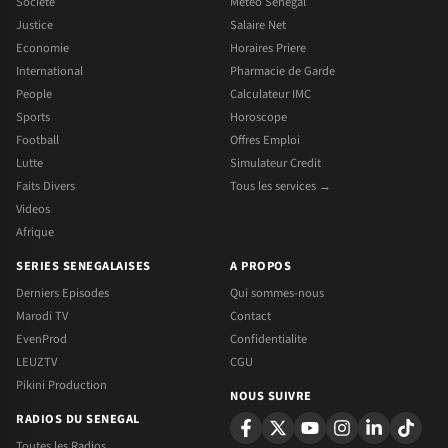
Societe
Meteo Senegal
Justice
Salaire Net
Economie
Horaires Priere
International
Pharmacie de Garde
People
Calculateur IMC
Sports
Horoscope
Football
Offres Emploi
Lutte
Simulateur Credit
Faits Divers
Tous les services →
Videos
Afrique
SERIES SENEGALAISES
A PROPOS
Derniers Episodes
Qui sommes-nous
Marodi TV
Contact
EvenProd
Confidentialite
LEUZTV
CGU
Pikini Production
NOUS SUIVRE
RADIOS DU SENEGAL
Toutes les Radios