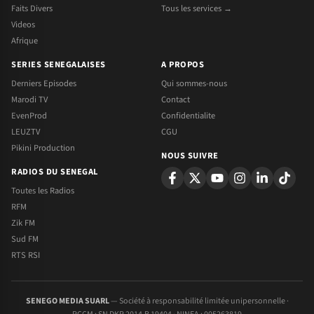
Faits Divers
Tous les services →
Videos
Afrique
SERIES SENEGALAISES
A PROPOS
Derniers Episodes
Qui sommes-nous
Marodi TV
Contact
EvenProd
Confidentialite
LEUZTV
CGU
Pikini Production
NOUS SUIVRE
RADIOS DU SENEGAL
Toutes les Radios
RFM
Zik FM
Sud FM
RTS RSI
SENEGO MEDIA SUARL
— Société à responsabilité limitée unipersonnelle ·