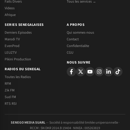
Faits Divers
Tous les services →
Videos
Afrique
SERIES SENEGALAISES
A PROPOS
Derniers Episodes
Qui sommes-nous
Marodi TV
Contact
EvenProd
Confidentialite
LEUZTV
CGU
Pikini Production
NOUS SUIVRE
RADIOS DU SENEGAL
Toutes les Radios
RFM
Zik FM
Sud FM
RTS RSI
SENEGO MEDIA SUARL
— Société à responsabilité limitée unipersonnelle ·
RCCM : SN DKR 2014.B 19404 · NINEA : 005263819