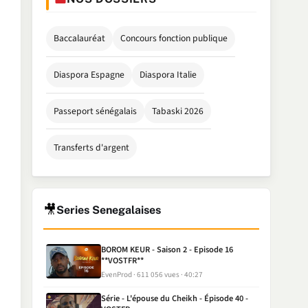
Baccalauréat
Concours fonction publique
Diaspora Espagne
Diaspora Italie
Passeport sénégalais
Tabaski 2026
Transferts d'argent
🎥
Series Senegalaises
BOROM KEUR - Saison 2 - Episode 16
**VOSTFR**
EvenProd
611 056 vues
40:27
Série - L'épouse du Cheikh - Épisode 40 -