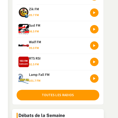
Zik FM
89.7 FM
Sud FM
98.5 FM
Walf FM
99.0 FM
RTS RSI
92.5 FM
Lamp Fall FM
101.7 FM
TOUTES LES RADIOS
Débats de la Semaine