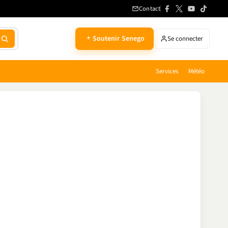
Contact
Soutenir Senego
Se connecter
Services
Météo