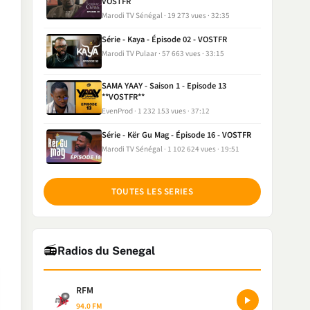
VOSTFR
Marodi TV Sénégal
19 273 vues
32:35
Série - Kaya - Épisode 02 - VOSTFR
Marodi TV Pulaar
57 663 vues
33:15
SAMA YAAY - Saison 1 - Episode 13
**VOSTFR**
EvenProd
1 232 153 vues
37:12
Série - Kër Gu Mag - Épisode 16 - VOSTFR
Marodi TV Sénégal
1 102 624 vues
19:51
TOUTES LES SERIES
📻
Radios du Senegal
RFM
94.0 FM