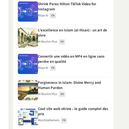
Shrink Perez Hilton TikTok Video for
Instagram
Klipa AI
EN
L’excellence en Islam (al-Ihsan) : un art de
vivre
Al Muslim Plus
FR
Convertir une vidéo en MP4 en ligne sans
perdre en qualité
Klipa AI
FR
Forgiveness in Islam: Divine Mercy and
Human Pardon
Al Muslim Plus
EN
Cout site web vitrine : le guide complet des
prix
MonSiteDemain
FR