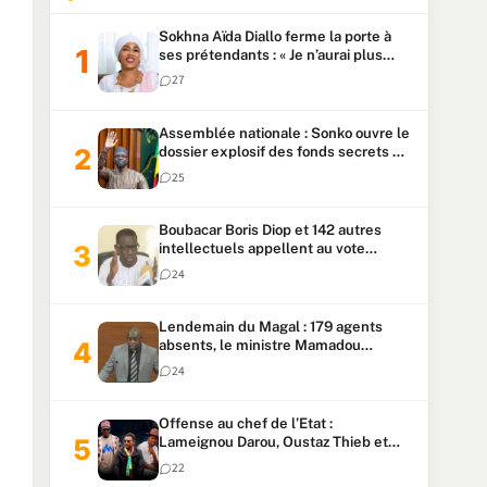
Sokhna Aïda Diallo ferme la porte à
ses prétendants : « Je n’aurai plus
jamais un autre mari »
27
Assemblée nationale : Sonko ouvre le
dossier explosif des fonds secrets et
du patrimoine présidentiel
25
Boubacar Boris Diop et 142 autres
intellectuels appellent au vote
urgent de la révision
24
constitutionnelle
Lendemain du Magal : 179 agents
absents, le ministre Mamadou
Lamine Dianté exige des explications
24
Offense au chef de l’Etat :
Lameignou Darou, Oustaz Thieb et
Ndiaye Touba lourdement
22
condamnés