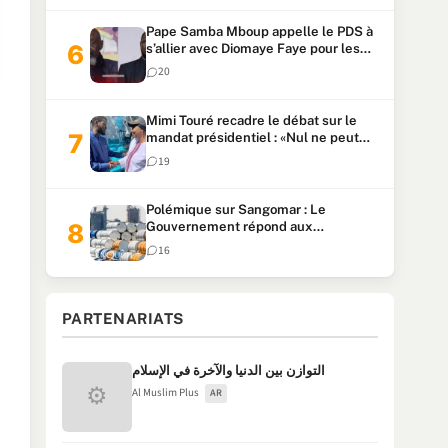
Pape Samba Mboup appelle le PDS à
s’allier avec Diomaye Faye pour les
locales et tacle Sonko
20
Mimi Touré recadre le débat sur le
mandat présidentiel : «Nul ne peut
faire plus de deux mandats
19
consécutifs de 5 ans»
Polémique sur Sangomar : Le
Gouvernement répond aux
accusations et clarifie le partage des
16
milliards
PARTENARIATS
التوازن بين الدنيا والآخرة في الإسلام
⚙
Al Muslim Plus
AR