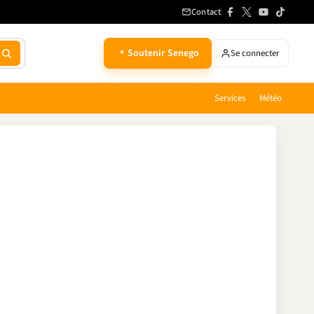
Contact
Soutenir Senego
Se connecter
Services
Météo