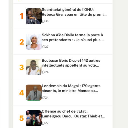
Secrétariat général de l’ONU :
Rebeca Grynspan en tête du premier
vote, Macky Sall pointe à la 5ᵉ place
38
Sokhna Aïda Diallo ferme la porte à
ses prétendants : « Je n’aurai plus
jamais un autre mari »
27
Boubacar Boris Diop et 142 autres
intellectuels appellent au vote
urgent de la révision
24
constitutionnelle
Lendemain du Magal : 179 agents
absents, le ministre Mamadou
Lamine Dianté exige des explications
24
Offense au chef de l’Etat :
Lameignou Darou, Oustaz Thieb et
Ndiaye Touba lourdement
22
condamnés