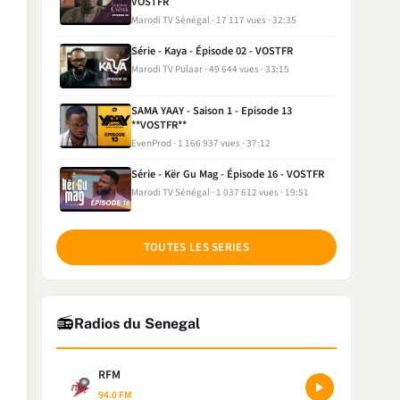
VOSTFR
Marodi TV Sénégal
17 117 vues
32:35
Série - Kaya - Épisode 02 - VOSTFR
Marodi TV Pulaar
49 644 vues
33:15
SAMA YAAY - Saison 1 - Episode 13
**VOSTFR**
EvenProd
1 166 937 vues
37:12
Série - Kër Gu Mag - Épisode 16 - VOSTFR
Marodi TV Sénégal
1 037 612 vues
19:51
TOUTES LES SERIES
📻
Radios du Senegal
RFM
94.0 FM