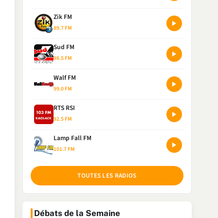
Zik FM
89.7 FM
Sud FM
98.5 FM
Walf FM
99.0 FM
RTS RSI
92.5 FM
Lamp Fall FM
101.7 FM
TOUTES LES RADIOS
Débats de la Semaine