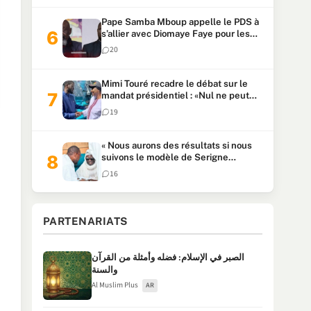
Pape Samba Mboup appelle le PDS à
s’allier avec Diomaye Faye pour les
locales et tacle Sonko
20
Mimi Touré recadre le débat sur le
mandat présidentiel : «Nul ne peut
faire plus de deux mandats
19
consécutifs de 5 ans»
« Nous aurons des résultats si nous
suivons le modèle de Serigne
Touba » : Ousmane Sonko au Khalife
16
Serigne Mountakha
PARTENARIATS
الصبر في الإسلام: فضله وأمثلة من القرآن
والسنة
Al Muslim Plus
AR