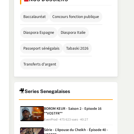
Baccalauréat
Concours fonction publique
Diaspora Espagne
Diaspora Italie
Passeport sénégalais
Tabaski 2026
Transferts d'argent
🎥
Series Senegalaises
BOROM KEUR - Saison 2 - Episode 16
**VOSTFR**
EvenProd
475 623 vues
40:27
Série - L'épouse du Cheikh - Épisode 40 -