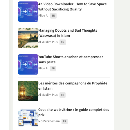
4K Video Downloader: How to Save Space
Without Sacrificing Quality
Klipa AI
EN
Managing Doubts and Bad Thoughts
(Waswasa) in Islam
Al Muslim Plus
EN
YouTube Shorts ansehen et compresser
sans perte
Klipa AI
FR
Les mérites des compagnons du Prophète
en Islam
Al Muslim Plus
FR
Cout site web vitrine : le guide complet des
prix
MonSiteDemain
FR