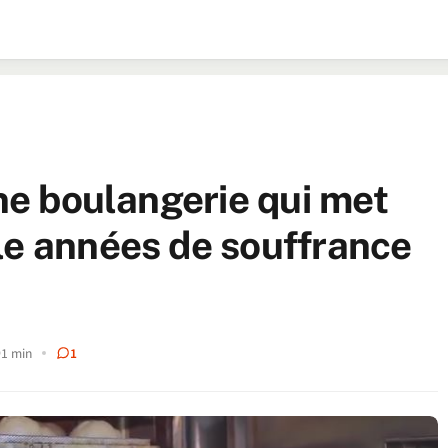
Une boulangerie qui met
le années de souffrance
1 min
1