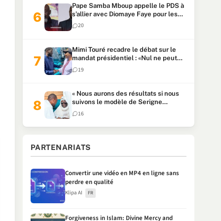
Pape Samba Mboup appelle le PDS à
s’allier avec Diomaye Faye pour les
locales et tacle Sonko
20
Mimi Touré recadre le débat sur le
mandat présidentiel : «Nul ne peut
faire plus de deux mandats
19
consécutifs de 5 ans»
« Nous aurons des résultats si nous
suivons le modèle de Serigne
Touba » : Ousmane Sonko au Khalife
16
Serigne Mountakha
PARTENARIATS
Convertir une vidéo en MP4 en ligne sans
perdre en qualité
Klipa AI
FR
Forgiveness in Islam: Divine Mercy and