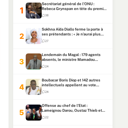
Secrétariat général de l’ONU :
Rebeca Grynspan en tête du premier
vote, Macky Sall pointe à la 5ᵉ place
38
Sokhna Aïda Diallo ferme la porte à
ses prétendants : « Je n’aurai plus
jamais un autre mari »
27
Lendemain du Magal : 179 agents
absents, le ministre Mamadou
Lamine Dianté exige des explications
24
Boubacar Boris Diop et 142 autres
intellectuels appellent au vote
urgent de la révision
24
constitutionnelle
Offense au chef de l’Etat :
Lameignou Darou, Oustaz Thieb et
Ndiaye Touba lourdement
22
condamnés