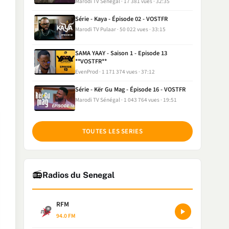
Marodi TV Sénégal
17 381 vues
32:35
Série - Kaya - Épisode 02 - VOSTFR
Marodi TV Pulaar
50 022 vues
33:15
SAMA YAAY - Saison 1 - Episode 13
**VOSTFR**
EvenProd
1 171 374 vues
37:12
Série - Kër Gu Mag - Épisode 16 - VOSTFR
Marodi TV Sénégal
1 043 764 vues
19:51
TOUTES LES SERIES
📻
Radios du Senegal
RFM
94.0 FM