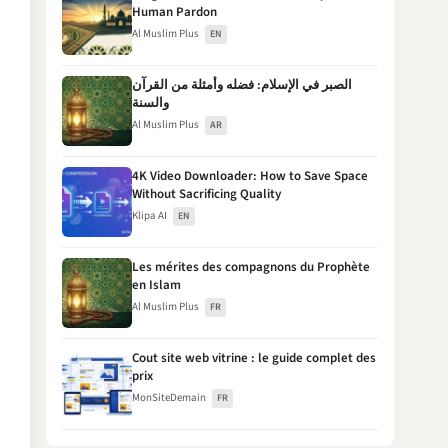
Human Pardon
Al Muslim Plus
EN
الصبر في الإسلام: فضله وأمثلة من القرآن
والسنة
Al Muslim Plus
AR
4K Video Downloader: How to Save Space
Without Sacrificing Quality
Klipa AI
EN
Les mérites des compagnons du Prophète
en Islam
Al Muslim Plus
FR
Cout site web vitrine : le guide complet des
prix
MonSiteDemain
FR