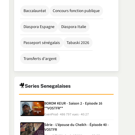
Baccalauréat
Concours fonction publique
Diaspora Espagne
Diaspora Italie
Passeport sénégalais
Tabaski 2026
Transferts d'argent
🎥
Series Senegalaises
BOROM KEUR - Saison 2 - Episode 16
**VOSTFR**
EvenProd
486 797 vues
40:27
Série - L'épouse du Cheikh - Épisode 40 -
VOSTFR