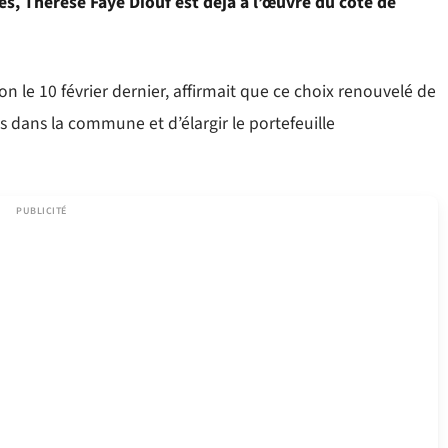
es, Thérèse Faye Diouf est déjà à l’œuvre du côté de
ion le 10 février dernier, affirmait que ce choix renouvelé de
s dans la commune et d’élargir le portefeuille