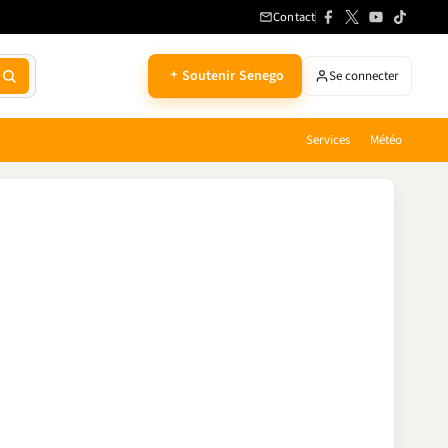
Contact
Soutenir Senego
Se connecter
Services
Météo