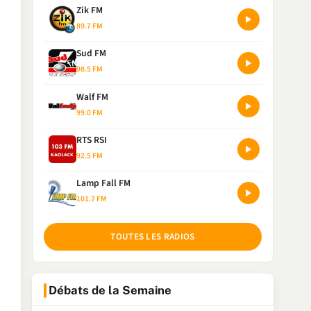
Zik FM
89.7 FM
Sud FM
98.5 FM
Walf FM
99.0 FM
RTS RSI
92.5 FM
Lamp Fall FM
101.7 FM
TOUTES LES RADIOS
Débats de la Semaine