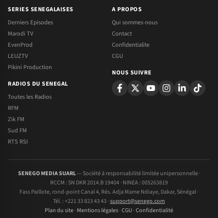
SERIES SENEGALAISES
A PROPOS
Derniers Episodes
Qui sommes-nous
Marodi TV
Contact
EvenProd
Confidentialite
LEUZTV
CGU
Pikini Production
NOUS SUIVRE
RADIOS DU SENEGAL
Toutes les Radios
RFM
Zik FM
Sud FM
RTS RSI
SENEGO MEDIA SUARL
— Société à responsabilité limitée unipersonnelle ·
RCCM : SN DKR 2014.B 19404 · NINEA : 005263819
Fass Paillote, rond-point Canal 4, Rés. Adja Mame Ndiaye, Dakar, Sénégal ·
Tél. : +221 33 823 43 43 ·
support@senego.com
Plan du site
·
Mentions légales
·
CGU
·
Confidentialité