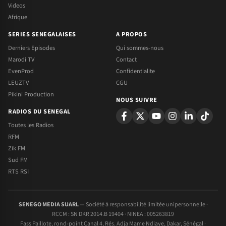
Videos
Afrique
SERIES SENEGALAISES
A PROPOS
Derniers Episodes
Qui sommes-nous
Marodi TV
Contact
EvenProd
Confidentialite
LEUZTV
CGU
Pikini Production
NOUS SUIVRE
RADIOS DU SENEGAL
Toutes les Radios
RFM
Zik FM
Sud FM
RTS RSI
SENEGO MEDIA SUARL
— Société à responsabilité limitée unipersonnelle ·
RCCM : SN DKR 2014.B 19404 · NINEA : 005263819
Fass Paillote, rond-point Canal 4, Rés. Adja Mame Ndiaye, Dakar, Sénégal ·