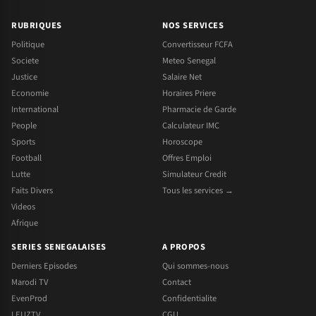
RUBRIQUES
NOS SERVICES
Politique
Convertisseur FCFA
Societe
Meteo Senegal
Justice
Salaire Net
Economie
Horaires Priere
International
Pharmacie de Garde
People
Calculateur IMC
Sports
Horoscope
Football
Offres Emploi
Lutte
Simulateur Credit
Faits Divers
Tous les services →
Videos
Afrique
SERIES SENEGALAISES
A PROPOS
Derniers Episodes
Qui sommes-nous
Marodi TV
Contact
EvenProd
Confidentialite
LEUZTV
CGU