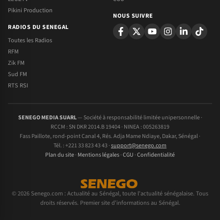
Pikini Production
NOUS SUIVRE
RADIOS DU SENEGAL
Toutes les Radios
RFM
Zik FM
Sud FM
RTS RSI
SENEGO MEDIA SUARL
— Société à responsabilité limitée unipersonnelle ·
RCCM : SN DKR 2014.B 19404 · NINEA : 005263819
Fass Paillote, rond-point Canal 4, Rés. Adja Mame Ndiaye, Dakar, Sénégal ·
Tél. : +221 33 823 43 43 ·
support@senego.com
Plan du site
·
Mentions légales
·
CGU
·
Confidentialité
© 2026 Senego.com : Actualité au Sénégal, toute l'actualité sénégalaise. Tous
droits réservés. Premier site d'informations au Sénégal.