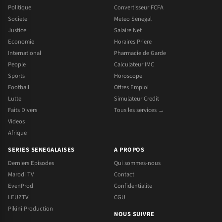
Politique
Convertisseur FCFA
Societe
Meteo Senegal
Justice
Salaire Net
Economie
Horaires Priere
International
Pharmacie de Garde
People
Calculateur IMC
Sports
Horoscope
Football
Offres Emploi
Lutte
Simulateur Credit
Faits Divers
Tous les services →
Videos
Afrique
SERIES SENEGALAISES
A PROPOS
Derniers Episodes
Qui sommes-nous
Marodi TV
Contact
EvenProd
Confidentialite
LEUZTV
CGU
Pikini Production
NOUS SUIVRE