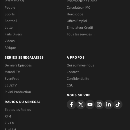
International
Pharmacie de Garde
People
Calculateur IMC
Sports
Horoscope
Football
Offres Emploi
Lutte
Simulateur Credit
Faits Divers
Tous les services →
Videos
Afrique
SERIES SENEGALAISES
A PROPOS
Derniers Episodes
Qui sommes-nous
Marodi TV
Contact
EvenProd
Confidentialite
LEUZTV
CGU
Pikini Production
NOUS SUIVRE
RADIOS DU SENEGAL
Toutes les Radios
RFM
Zik FM
Sud FM