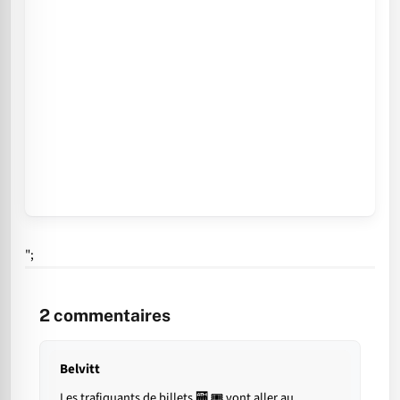
";
2
commentaires
Belvitt
Les trafiquants de billets 🏧 🎟 vont aller au