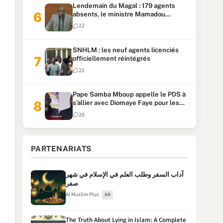
Lendemain du Magal : 179 agents
absents, le ministre Mamadou
Lamine Dianté exige des explications
22
SNHLM : les neuf agents licenciés
officiellement réintégrés
22
Pape Samba Mboup appelle le PDS à
s’allier avec Diomaye Faye pour les
locales et tacle Sonko
20
PARTENARIATS
آداب السفر وطلب العلم في الإسلام في شهر
صفر
Al Muslim Plus
AR
The Truth About Lying in Islam: A Complete