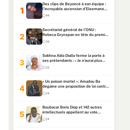
Des clips de Beyoncé à son équipe :
l’incroyable ascension d’Eleemane
HK
44
Secrétariat général de l’ONU :
Rebeca Grynspan en tête du premier
vote, Macky Sall pointe à la 5ᵉ place
38
Sokhna Aïda Diallo ferme la porte à
ses prétendants : « Je n’aurai plus
jamais un autre mari »
25
« Un poison mortel »: Amadou Ba
dégaine une proposition de loi contre
la transhumance des maires
24
Boubacar Boris Diop et 142 autres
intellectuels appellent au vote
urgent de la révision
24
constitutionnelle