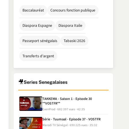
Baccalauréat
Concours fonction publique
Diaspora Espagne
Diaspora Italie
Passeport sénégalais
Tabaski 2026
Transferts d'argent
🎥
Series Senegalaises
TAKKEMA - Saison 1 - Episode 30
**VOSTFR**
EvenProd
682 397 vues
42:35
Série - Tuumaal - Episode 37 - VOSTFR
Marodi TV Sénégal
690 225 vues
35:32