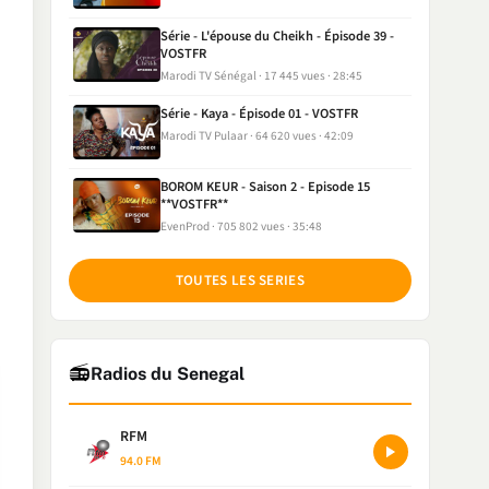
Série - L'épouse du Cheikh - Épisode 39 -
VOSTFR
Marodi TV Sénégal
17 445 vues
28:45
Série - Kaya - Épisode 01 - VOSTFR
Marodi TV Pulaar
64 620 vues
42:09
BOROM KEUR - Saison 2 - Episode 15
**VOSTFR**
EvenProd
705 802 vues
35:48
TOUTES LES SERIES
📻
Radios du Senegal
RFM
94.0 FM