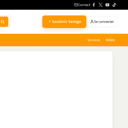
Contact
Soutenir Senego
Se connecter
Services
Météo