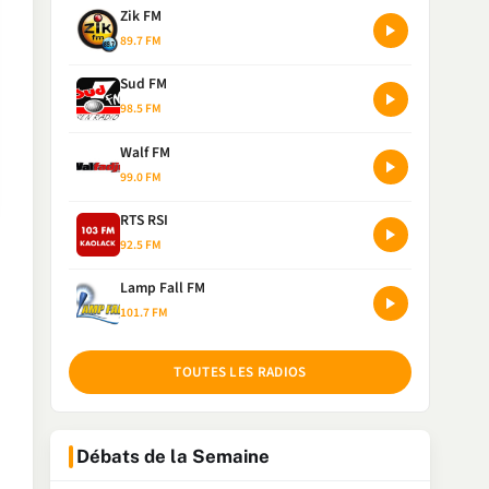
Zik FM
89.7 FM
Sud FM
98.5 FM
Walf FM
99.0 FM
RTS RSI
92.5 FM
Lamp Fall FM
101.7 FM
TOUTES LES RADIOS
Débats de la Semaine