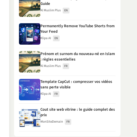
Guide
Al Muslim Plus
EN
Permanently Remove YouTube Shorts from
Your Feed
Klipa AI
EN
Prénom et surnom du nouveau-né en Islam
: règles essentielles
Al Muslim Plus
FR
Template CapCut : compresser vos vidéos
sans perte visible
Klipa AI
FR
Cout site web vitrine : le guide complet des
prix
MonSiteDemain
FR