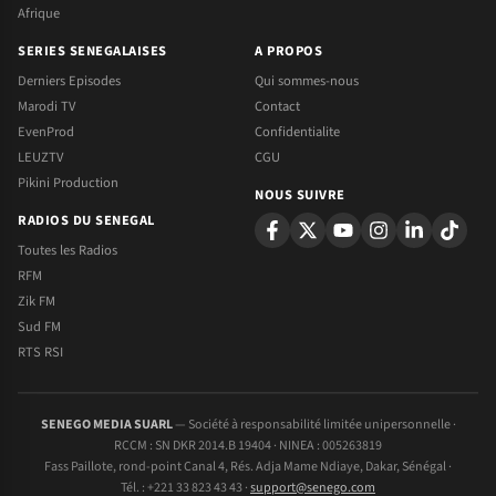
Afrique
SERIES SENEGALAISES
A PROPOS
Derniers Episodes
Qui sommes-nous
Marodi TV
Contact
EvenProd
Confidentialite
LEUZTV
CGU
Pikini Production
NOUS SUIVRE
RADIOS DU SENEGAL
Toutes les Radios
RFM
Zik FM
Sud FM
RTS RSI
SENEGO MEDIA SUARL
— Société à responsabilité limitée unipersonnelle ·
RCCM : SN DKR 2014.B 19404 · NINEA : 005263819
Fass Paillote, rond-point Canal 4, Rés. Adja Mame Ndiaye, Dakar, Sénégal ·
Tél. : +221 33 823 43 43 ·
support@senego.com