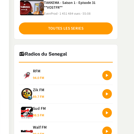
TAKKEMA - Saison 1 - Episode 31
**VOSTFR**
EvenProd
1 451 484 vues
55:08
TOUTES LES SERIES
📻
Radios du Senegal
RFM
94.0 FM
Zik FM
89.7 FM
Sud FM
98.5 FM
Walf FM