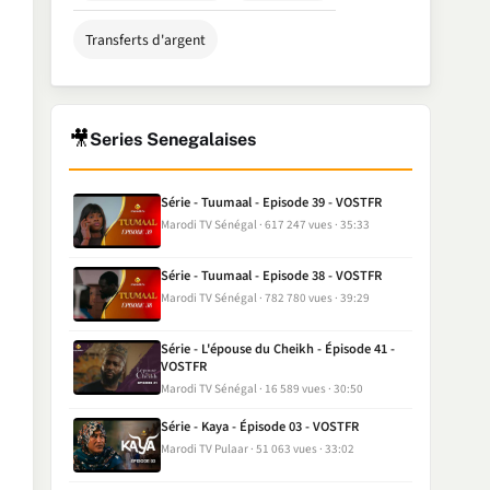
Transferts d'argent
🎥
Series Senegalaises
Série - Tuumaal - Episode 39 - VOSTFR
Marodi TV Sénégal
617 247 vues
35:33
Série - Tuumaal - Episode 38 - VOSTFR
Marodi TV Sénégal
782 780 vues
39:29
Série - L'épouse du Cheikh - Épisode 41 -
VOSTFR
Marodi TV Sénégal
16 589 vues
30:50
Série - Kaya - Épisode 03 - VOSTFR
Marodi TV Pulaar
51 063 vues
33:02