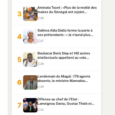
Aminata Touré : «Plus de la moitié des
maires du Sénégal ont rejoint
Kiiraay»
28
Sokhna Aïda Diallo ferme la porte à
ses prétendants : « Je n’aurai plus
jamais un autre mari »
27
Boubacar Boris Diop et 142 autres
intellectuels appellent au vote
urgent de la révision
24
constitutionnelle
Lendemain du Magal : 179 agents
absents, le ministre Mamadou
Lamine Dianté exige des explications
24
Offense au chef de l’Etat :
Lameignou Darou, Oustaz Thieb et
Ndiaye Touba lourdement
22
condamnés