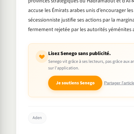
provinces stratégiques du Hadramaout et d’Al-Ma
accuse les Émirats arabes unis d’encourager les
sécessionniste justifie ses actions par la margi
fermement rejetée par les autorités yéménites a
Lisez Senego sans publicité.
Senego vit grâce à ses lecteurs, pas grâce aux
sur l'application.
Je soutiens Senego
Partager l'articl
Aden