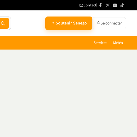
Contact
Soutenir Senego
Se connecter
Services
Météo