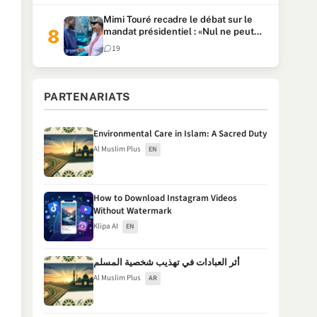
Mimi Touré recadre le débat sur le
mandat présidentiel : «Nul ne peut
faire plus de deux mandats
19
consécutifs de 5 ans»
PARTENARIATS
Environmental Care in Islam: A Sacred Duty
Al Muslim Plus
EN
How to Download Instagram Videos
Without Watermark
Klipa AI
EN
أثر العبادات في تهذيب شخصية المسلم
Al Muslim Plus
AR