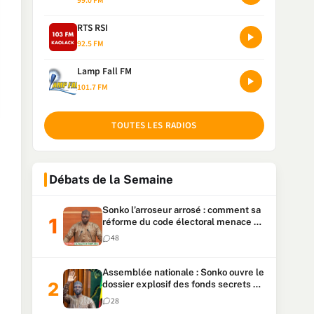
99.0 FM
RTS RSI
92.5 FM
Lamp Fall FM
101.7 FM
TOUTES LES RADIOS
Débats de la Semaine
Sonko l’arroseur arrosé : comment sa
réforme du code électoral menace sa
candidature
48
Assemblée nationale : Sonko ouvre le
dossier explosif des fonds secrets et
du patrimoine présidentiel
28