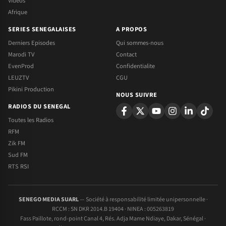
Videos
Afrique
SERIES SENEGALAISES
A PROPOS
Derniers Episodes
Qui sommes-nous
Marodi TV
Contact
EvenProd
Confidentialite
LEUZTV
CGU
Pikini Production
NOUS SUIVRE
RADIOS DU SENEGAL
Toutes les Radios
RFM
Zik FM
Sud FM
RTS RSI
SENEGO MEDIA SUARL
— Société à responsabilité limitée unipersonnelle ·
RCCM : SN DKR 2014.B 19404 · NINEA : 005263819
Fass Paillote, rond-point Canal 4, Rés. Adja Mame Ndiaye, Dakar, Sénégal ·