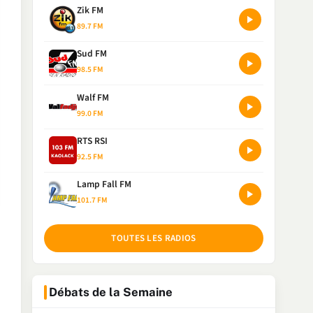
Zik FM
89.7 FM
Sud FM
98.5 FM
Walf FM
99.0 FM
RTS RSI
92.5 FM
Lamp Fall FM
101.7 FM
TOUTES LES RADIOS
Débats de la Semaine