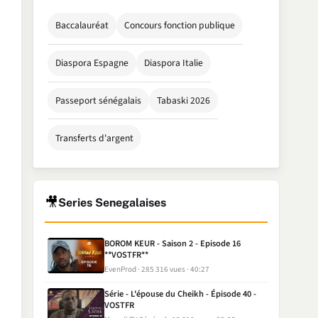
Baccalauréat
Concours fonction publique
Diaspora Espagne
Diaspora Italie
Passeport sénégalais
Tabaski 2026
Transferts d'argent
🎥
Series Senegalaises
BOROM KEUR - Saison 2 - Episode 16
**VOSTFR**
EvenProd
285 316 vues
40:27
Série - L'épouse du Cheikh - Épisode 40 -
VOSTFR