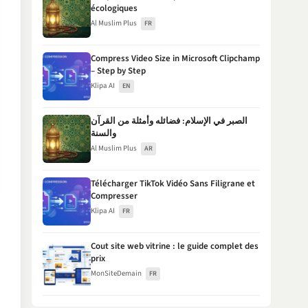
écologiques
Al Muslim Plus
FR
Compress Video Size in Microsoft Clipchamp
– Step by Step
Klipa AI
EN
الصبر في الإسلام: فضائله وأمثلة من القرآن
والسنة
Al Muslim Plus
AR
Télécharger TikTok Vidéo Sans Filigrane et
Compresser
Klipa AI
FR
Cout site web vitrine : le guide complet des
prix
MonSiteDemain
FR