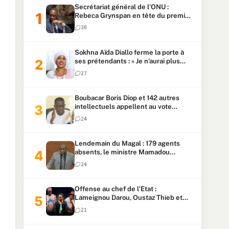
Secrétariat général de l’ONU :
Rebeca Grynspan en tête du premier
vote, Macky Sall pointe à la 5ᵉ place
38
Sokhna Aïda Diallo ferme la porte à
ses prétendants : « Je n’aurai plus
jamais un autre mari »
27
Boubacar Boris Diop et 142 autres
intellectuels appellent au vote
urgent de la révision
24
constitutionnelle
Lendemain du Magal : 179 agents
absents, le ministre Mamadou
Lamine Dianté exige des explications
24
Offense au chef de l’Etat :
Lameignou Darou, Oustaz Thieb et
Ndiaye Touba lourdement
21
condamnés