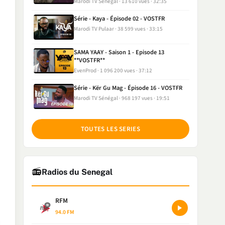
Marodi TV Sénégal
13 610 vues
32:35
Série - Kaya - Épisode 02 - VOSTFR
Marodi TV Pulaar
38 599 vues
33:15
SAMA YAAY - Saison 1 - Episode 13
**VOSTFR**
EvenProd
1 096 200 vues
37:12
Série - Kër Gu Mag - Épisode 16 - VOSTFR
Marodi TV Sénégal
968 197 vues
19:51
TOUTES LES SERIES
📻
Radios du Senegal
RFM
94.0 FM