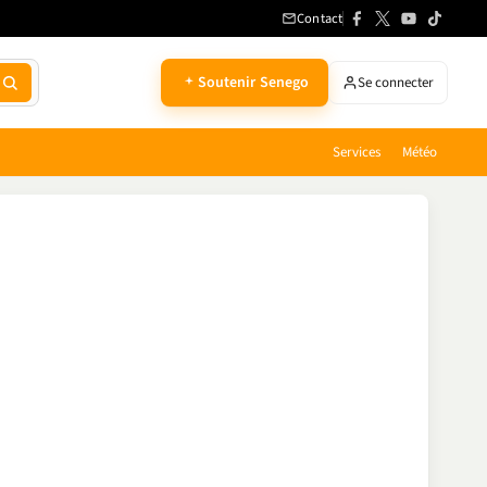
Contact
Soutenir Senego
Se connecter
Services
Météo