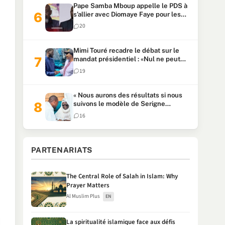
Pape Samba Mboup appelle le PDS à
s’allier avec Diomaye Faye pour les
locales et tacle Sonko
20
Mimi Touré recadre le débat sur le
mandat présidentiel : «Nul ne peut
faire plus de deux mandats
19
consécutifs de 5 ans»
« Nous aurons des résultats si nous
suivons le modèle de Serigne
Touba » : Ousmane Sonko au Khalife
16
Serigne Mountakha
PARTENARIATS
The Central Role of Salah in Islam: Why
Prayer Matters
Al Muslim Plus
EN
La spiritualité islamique face aux défis