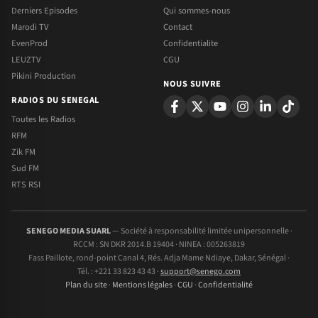
Derniers Episodes
Qui sommes-nous
Marodi TV
Contact
EvenProd
Confidentialite
LEUZTV
CGU
Pikini Production
NOUS SUIVRE
RADIOS DU SENEGAL
Toutes les Radios
RFM
Zik FM
Sud FM
RTS RSI
SENEGO MEDIA SUARL
— Société à responsabilité limitée unipersonnelle ·
RCCM : SN DKR 2014.B 19404 · NINEA : 005263819
Fass Paillote, rond-point Canal 4, Rés. Adja Mame Ndiaye, Dakar, Sénégal ·
Tél. : +221 33 823 43 43 ·
support@senego.com
Plan du site
·
Mentions légales
·
CGU
·
Confidentialité