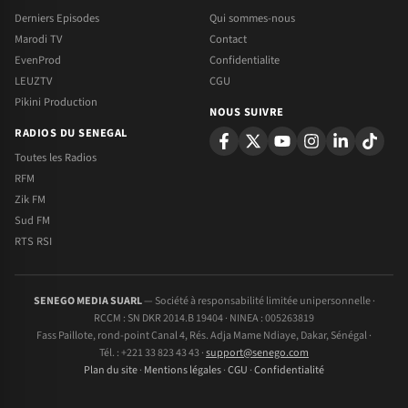
Derniers Episodes
Qui sommes-nous
Marodi TV
Contact
EvenProd
Confidentialite
LEUZTV
CGU
Pikini Production
NOUS SUIVRE
RADIOS DU SENEGAL
Toutes les Radios
RFM
Zik FM
Sud FM
RTS RSI
SENEGO MEDIA SUARL
— Société à responsabilité limitée unipersonnelle ·
RCCM : SN DKR 2014.B 19404 · NINEA : 005263819
Fass Paillote, rond-point Canal 4, Rés. Adja Mame Ndiaye, Dakar, Sénégal ·
Tél. : +221 33 823 43 43 ·
support@senego.com
Plan du site
·
Mentions légales
·
CGU
·
Confidentialité