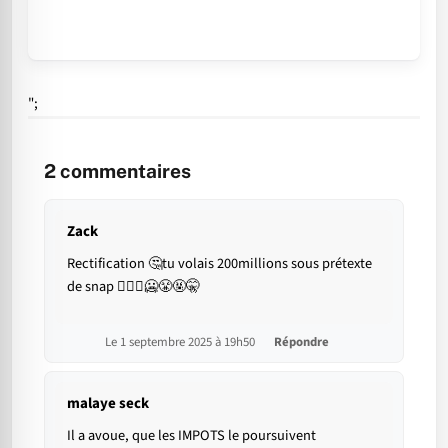
";
2
commentaires
Zack
Rectification 🤔tu volais 200millions sous prétexte
de snap 🤷🏽‍♂️🥶😤🤬🤫
Le 1 septembre 2025 à 19h50
Répondre
malaye seck
Il a avoue, que les IMPOTS le poursuivent