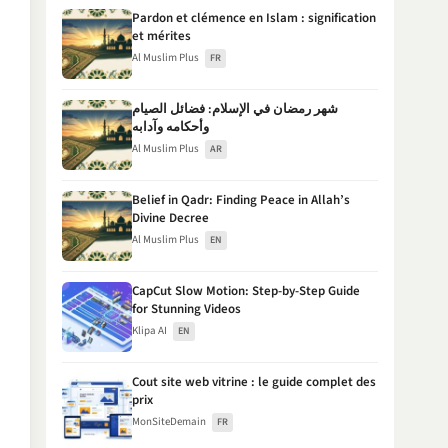
Pardon et clémence en Islam : signification
et mérites
Al Muslim Plus
FR
شهر رمضان في الإسلام: فضائل الصيام
وأحكامه وآدابه
Al Muslim Plus
AR
Belief in Qadr: Finding Peace in Allah’s
Divine Decree
Al Muslim Plus
EN
CapCut Slow Motion: Step-by-Step Guide
for Stunning Videos
Klipa AI
EN
Cout site web vitrine : le guide complet des
prix
MonSiteDemain
FR