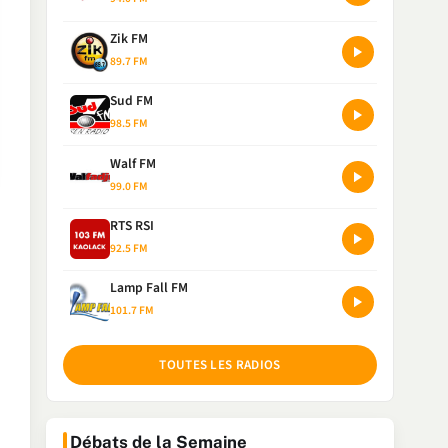
Zik FM
89.7 FM
Sud FM
98.5 FM
Walf FM
99.0 FM
RTS RSI
92.5 FM
Lamp Fall FM
101.7 FM
TOUTES LES RADIOS
Débats de la Semaine