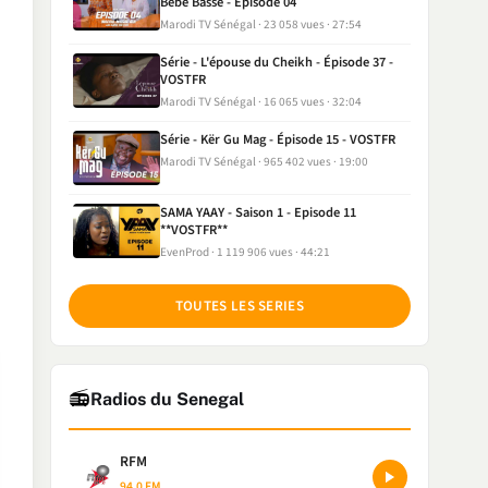
Bébé Basse - Episode 04
Marodi TV Sénégal
23 058 vues
27:54
Série - L'épouse du Cheikh - Épisode 37 -
VOSTFR
Marodi TV Sénégal
16 065 vues
32:04
Série - Kër Gu Mag - Épisode 15 - VOSTFR
Marodi TV Sénégal
965 402 vues
19:00
SAMA YAAY - Saison 1 - Episode 11
**VOSTFR**
EvenProd
1 119 906 vues
44:21
TOUTES LES SERIES
📻
Radios du Senegal
RFM
94.0 FM