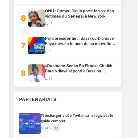
ONU : Oumou Diallo porte la voix des
victimes du Sénégal à New York
32
Parti présidentiel : Bassirou Diomaye
Faye dévoile le nom de sa nouvelle
formation, « KIIRAAY »
30
«Ousmane Sonko Sa Fitna» : Cheikh
Bara Ndiaye répond à Bassirou
Diomaye Faye (Senego TV)
29
PARTENARIATS
Télécharger vidéo Twitch sans logiciel : le
guide complet
Klipa AI
FR