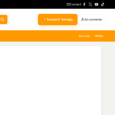
Contact
Soutenir Senego
Se connecter
Services
Météo