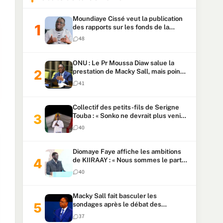
Moundiaye Cissé veut la publication
des rapports sur les fonds de la
Primature et l’Assemblée avant une
48
loi sur les fonds de la Présidence
ONU : Le Pr Moussa Diaw salue la
prestation de Macky Sall, mais pointe
son anglais comme handicap
41
Collectif des petits-fils de Serigne
Touba : « Sonko ne devrait plus venir
à Touba », déclare le porte-parole
40
après les propos sur l’argent sale
Diomaye Faye affiche les ambitions
de KIIRAAY : « Nous sommes le parti
majoritaire »
40
Macky Sall fait basculer les
sondages après le débat des
candidats à l’ONU
37