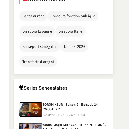
Baccalauréat
Concours fonction publique
Diaspora Espagne
Diaspora Italie
Passeport sénégalais
Tabaski 2026
Transferts d'argent
🎥
Series Senegalaises
BOROM KEUR - Saison 2 - Episode 14
**VOSTFR**
EvenProd
442 900 vues
48:08
Wadial Magal Gui : AAK DJIËKK YOU PARÉ -