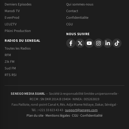
Derniers Episodes
Qui sommes-nous
Marodi TV
Contact
EvenProd
Confidentialite
LEUZTV
CGU
Pikini Production
NOUS SUIVRE
RADIOS DU SENEGAL
Toutes les Radios
RFM
Zik FM
Sud FM
RTS RSI
SENEGO MEDIA SUARL
— Société à responsabilité limitée unipersonnelle ·
RCCM : SN DKR 2014.B 19404 · NINEA : 005263819
Fass Paillote, rond-point Canal 4, Rés. Adja Mame Ndiaye, Dakar, Sénégal ·
Tél. : +221 33 823 43 43 ·
support@senego.com
Plan du site
·
Mentions légales
·
CGU
·
Confidentialité