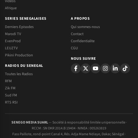
Videos
Afrique
SERIES SENEGALAISES
A PROPOS
Derniers Episodes
Qui sommes-nous
Marodi TV
Contact
EvenProd
Confidentialite
LEUZTV
CGU
Pikini Production
NOUS SUIVRE
RADIOS DU SENEGAL
Toutes les Radios
RFM
Zik FM
Sud FM
RTS RSI
SENEGO MEDIA SUARL
— Société à responsabilité limitée unipersonnelle ·
RCCM : SN DKR 2014.B 19404 · NINEA : 005263819
Fass Paillote, rond-point Canal 4, Rés. Adja Mame Ndiaye, Dakar, Sénégal ·