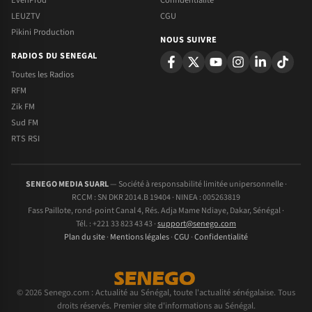
EvenProd
Confidentialite
LEUZTV
CGU
Pikini Production
NOUS SUIVRE
RADIOS DU SENEGAL
Toutes les Radios
RFM
Zik FM
Sud FM
RTS RSI
SENEGO MEDIA SUARL
— Société à responsabilité limitée unipersonnelle ·
RCCM : SN DKR 2014.B 19404 · NINEA : 005263819
Fass Paillote, rond-point Canal 4, Rés. Adja Mame Ndiaye, Dakar, Sénégal ·
Tél. : +221 33 823 43 43 ·
support@senego.com
Plan du site
·
Mentions légales
·
CGU
·
Confidentialité
© 2026 Senego.com : Actualité au Sénégal, toute l'actualité sénégalaise. Tous
droits réservés. Premier site d'informations au Sénégal.