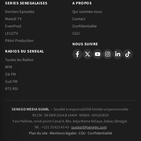
SERIES SENEGALAISES
A PROPOS
Derniers Episodes
Qui sommes-nous
Marodi TV
Contact
EvenProd
Confidentialite
LEUZTV
CGU
Pikini Production
NOUS SUIVRE
RADIOS DU SENEGAL
Toutes les Radios
RFM
Zik FM
Sud FM
RTS RSI
SENEGO MEDIA SUARL
— Société à responsabilité limitée unipersonnelle ·
RCCM : SN DKR 2014.B 19404 · NINEA : 005263819
Fass Paillote, rond-point Canal 4, Rés. Adja Mame Ndiaye, Dakar, Sénégal ·
Tél. : +221 33 823 43 43 ·
support@senego.com
Plan du site
·
Mentions légales
·
CGU
·
Confidentialité