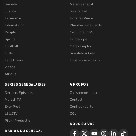
Societe
Meteo Senegal
Justice
Salaire Net
Economie
Horaires Priere
International
Pharmacie de Garde
People
Calculateur IMC
Sports
Horoscope
Football
Offres Emploi
Lutte
Simulateur Credit
Faits Divers
Tous les services →
Videos
Afrique
SERIES SENEGALAISES
A PROPOS
Derniers Episodes
Qui sommes-nous
Marodi TV
Contact
EvenProd
Confidentialite
LEUZTV
CGU
Pikini Production
NOUS SUIVRE
RADIOS DU SENEGAL