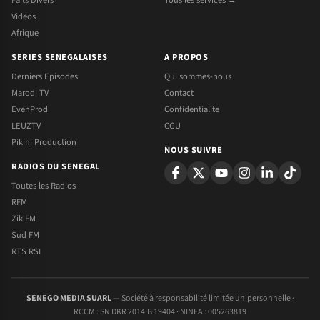
Faits Divers
Tous les services →
Videos
Afrique
SERIES SENEGALAISES
A PROPOS
Derniers Episodes
Qui sommes-nous
Marodi TV
Contact
EvenProd
Confidentialite
LEUZTV
CGU
Pikini Production
NOUS SUIVRE
RADIOS DU SENEGAL
Toutes les Radios
RFM
Zik FM
Sud FM
RTS RSI
SENEGO MEDIA SUARL
— Société à responsabilité limitée unipersonnelle ·
RCCM : SN DKR 2014.B 19404 · NINEA : 005263819