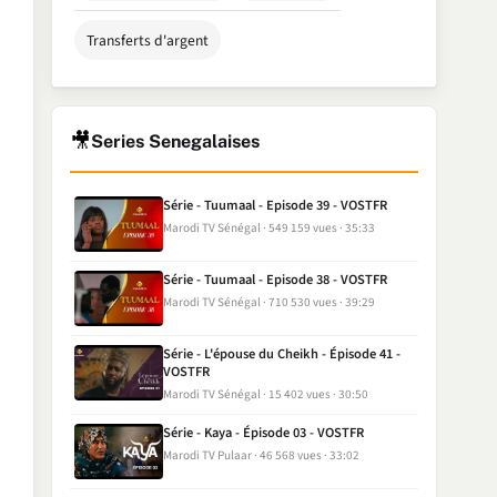
Transferts d'argent
🎥
Series Senegalaises
Série - Tuumaal - Episode 39 - VOSTFR
Marodi TV Sénégal
549 159 vues
35:33
Série - Tuumaal - Episode 38 - VOSTFR
Marodi TV Sénégal
710 530 vues
39:29
Série - L'épouse du Cheikh - Épisode 41 -
VOSTFR
Marodi TV Sénégal
15 402 vues
30:50
Série - Kaya - Épisode 03 - VOSTFR
Marodi TV Pulaar
46 568 vues
33:02