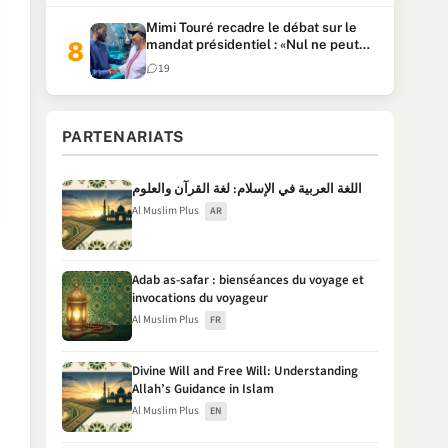
Mimi Touré recadre le débat sur le
mandat présidentiel : «Nul ne peut
faire plus de deux mandats
19
consécutifs de 5 ans»
PARTENARIATS
اللغة العربية في الإسلام: لغة القرآن والعلوم
Al Muslim Plus
AR
Adab as-safar : bienséances du voyage et
invocations du voyageur
Al Muslim Plus
FR
Divine Will and Free Will: Understanding
Allah’s Guidance in Islam
Al Muslim Plus
EN