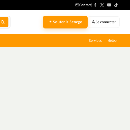
Contact
Soutenir Senego
Se connecter
Services
Météo