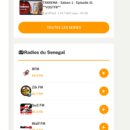
TAKKEMA - Saison 1 - Episode 31
**VOSTFR**
EvenProd
1 417 800 vues
55:08
TOUTES LES SERIES
📻
Radios du Senegal
RFM
94.0 FM
Zik FM
89.7 FM
Sud FM
98.5 FM
Walf FM