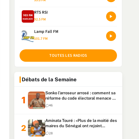
99.0 FM
RTS RSI
92.5 FM
Lamp Fall FM
101.7 FM
TOUTES LES RADIOS
Débats de la Semaine
Sonko l’arroseur arrosé : comment sa
réforme du code électoral menace sa
candidature
46
Aminata Touré : «Plus de la moitié des
maires du Sénégal ont rejoint
Kiiraay»
28