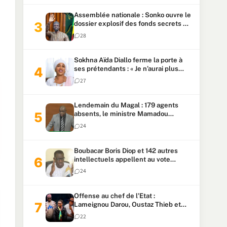
Assemblée nationale : Sonko ouvre le
dossier explosif des fonds secrets et
du patrimoine présidentiel
28
Sokhna Aïda Diallo ferme la porte à
ses prétendants : « Je n’aurai plus
jamais un autre mari »
27
Lendemain du Magal : 179 agents
absents, le ministre Mamadou
Lamine Dianté exige des explications
24
Boubacar Boris Diop et 142 autres
intellectuels appellent au vote
urgent de la révision
24
constitutionnelle
Offense au chef de l’Etat :
Lameignou Darou, Oustaz Thieb et
Ndiaye Touba lourdement
22
condamnés