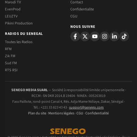
Marodi TV
Contact
EvenProd
Confidentialite
LEUZTV
CGU
Pikini Production
NOUS SUIVRE
RADIOS DU SENEGAL
Toutes les Radios
RFM
Zik FM
Sud FM
RTS RSI
SENEGO MEDIA SUARL
— Société à responsabilité limitée unipersonnelle ·
RCCM : SN DKR 2014.B 19404 · NINEA : 005263819
Fass Paillote, rond-point Canal 4, Rés. Adja Mame Ndiaye, Dakar, Sénégal ·
Tél. : +221 33 823 43 43 ·
support@senego.com
Plan du site
·
Mentions légales
·
CGU
·
Confidentialité