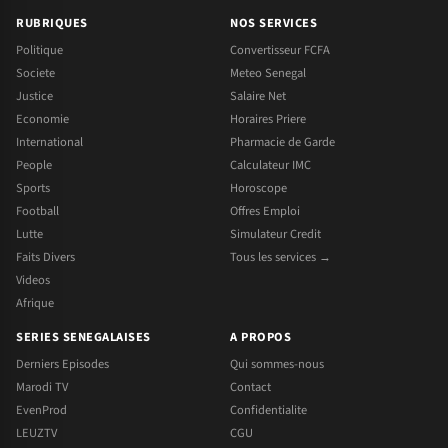
RUBRIQUES
NOS SERVICES
Politique
Convertisseur FCFA
Societe
Meteo Senegal
Justice
Salaire Net
Economie
Horaires Priere
International
Pharmacie de Garde
People
Calculateur IMC
Sports
Horoscope
Football
Offres Emploi
Lutte
Simulateur Credit
Faits Divers
Tous les services →
Videos
Afrique
SERIES SENEGALAISES
A PROPOS
Derniers Episodes
Qui sommes-nous
Marodi TV
Contact
EvenProd
Confidentialite
LEUZTV
CGU