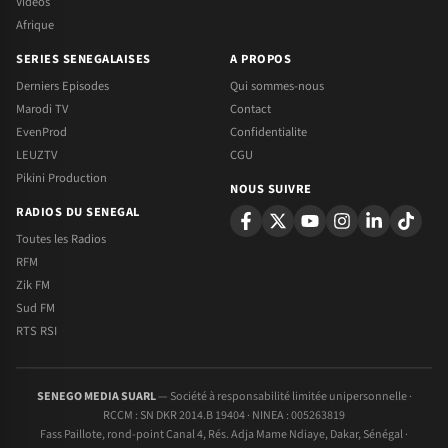
Videos
Afrique
SERIES SENEGALAISES
A PROPOS
Derniers Episodes
Qui sommes-nous
Marodi TV
Contact
EvenProd
Confidentialite
LEUZTV
CGU
Pikini Production
NOUS SUIVRE
RADIOS DU SENEGAL
Toutes les Radios
RFM
Zik FM
Sud FM
RTS RSI
SENEGO MEDIA SUARL
— Société à responsabilité limitée unipersonnelle ·
RCCM : SN DKR 2014.B 19404 · NINEA : 005263819
Fass Paillote, rond-point Canal 4, Rés. Adja Mame Ndiaye, Dakar, Sénégal ·