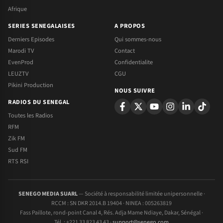
Afrique
SERIES SENEGALAISES
A PROPOS
Derniers Episodes
Qui sommes-nous
Marodi TV
Contact
EvenProd
Confidentialite
LEUZTV
CGU
Pikini Production
NOUS SUIVRE
RADIOS DU SENEGAL
Toutes les Radios
RFM
Zik FM
Sud FM
RTS RSI
SENEGO MEDIA SUARL
— Société à responsabilité limitée unipersonnelle ·
RCCM : SN DKR 2014.B 19404 · NINEA : 005263819
Fass Paillote, rond-point Canal 4, Rés. Adja Mame Ndiaye, Dakar, Sénégal ·
Tél. : +221 33 823 43 43 ·
support@senego.com