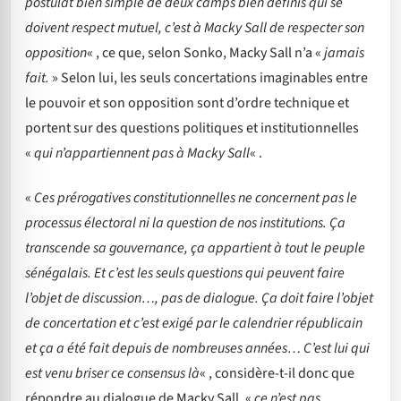
postulat bien simple de deux camps bien définis qui se
doivent respect mutuel, c’est à Macky Sall de respecter son
opposition
« , ce que, selon Sonko, Macky Sall n’a «
jamais
fait.
» Selon lui, les seuls concertations imaginables entre
le pouvoir et son opposition sont d’ordre technique et
portent sur des questions politiques et institutionnelles
«
qui n’appartiennent pas à Macky Sall
« .
«
Ces prérogatives constitutionnelles ne concernent pas le
processus électoral ni la question de nos institutions. Ça
transcende sa gouvernance, ça appartient à tout le peuple
sénégalais. Et c’est les seuls questions qui peuvent faire
l’objet de discussion…, pas de dialogue. Ça doit faire l’objet
de concertation et c’est exigé par le calendrier républicain
et ça a été fait depuis de nombreuses années… C’est lui qui
est venu briser ce consensus là
« , considère-t-il donc que
répondre au dialogue de Macky Sall, «
ce n’est pas