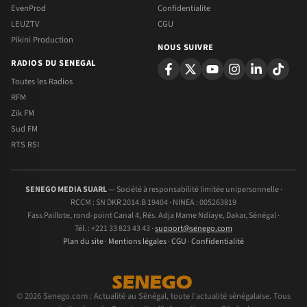
EvenProd
Confidentialite
LEUZTV
CGU
Pikini Production
NOUS SUIVRE
RADIOS DU SENEGAL
Toutes les Radios
RFM
Zik FM
Sud FM
RTS RSI
SENEGO MEDIA SUARL
— Société à responsabilité limitée unipersonnelle ·
RCCM : SN DKR 2014.B 19404 · NINEA : 005263819
Fass Paillote, rond-point Canal 4, Rés. Adja Mame Ndiaye, Dakar, Sénégal ·
Tél. : +221 33 823 43 43 ·
support@senego.com
Plan du site
·
Mentions légales
·
CGU
·
Confidentialité
© 2026 Senego.com : Actualité au Sénégal, toute l'actualité sénégalaise. Tous