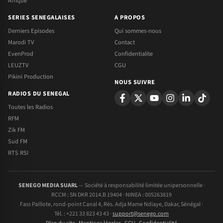
Afrique
SERIES SENEGALAISES
A PROPOS
Derniers Episodes
Qui sommes-nous
Marodi TV
Contact
EvenProd
Confidentialite
LEUZTV
CGU
Pikini Production
NOUS SUIVRE
RADIOS DU SENEGAL
Toutes les Radios
RFM
Zik FM
Sud FM
RTS RSI
SENEGO MEDIA SUARL
— Société à responsabilité limitée unipersonnelle ·
RCCM : SN DKR 2014.B 19404 · NINEA : 005263819
Fass Paillote, rond-point Canal 4, Rés. Adja Mame Ndiaye, Dakar, Sénégal ·
Tél. : +221 33 823 43 43 ·
support@senego.com