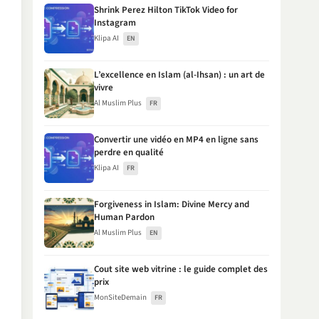
Shrink Perez Hilton TikTok Video for
Instagram
Klipa AI
EN
L’excellence en Islam (al-Ihsan) : un art de
vivre
Al Muslim Plus
FR
Convertir une vidéo en MP4 en ligne sans
perdre en qualité
Klipa AI
FR
Forgiveness in Islam: Divine Mercy and
Human Pardon
Al Muslim Plus
EN
Cout site web vitrine : le guide complet des
prix
MonSiteDemain
FR