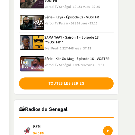
VOSTFR
Marodi TV Sénégal
19 151 vues
32:35
Série - Kaya - Épisode 02 - VOSTFR
Marodi TV Pulaar
56 998 vues
33:15
SAMA YAAY - Saison 1 - Episode 13
**VOSTFR**
EvenProd
1 227 448 vues
37:12
Série - Kër Gu Mag - Épisode 16 - VOSTFR
Marodi TV Sénégal
1 097 942 vues
19:51
TOUTES LES SERIES
📻
Radios du Senegal
RFM
94.0 FM