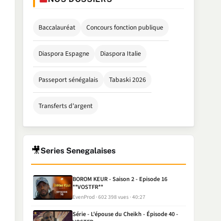
Baccalauréat
Concours fonction publique
Diaspora Espagne
Diaspora Italie
Passeport sénégalais
Tabaski 2026
Transferts d'argent
🎥
Series Senegalaises
BOROM KEUR - Saison 2 - Episode 16
**VOSTFR**
EvenProd
602 398 vues
40:27
Série - L'épouse du Cheikh - Épisode 40 -