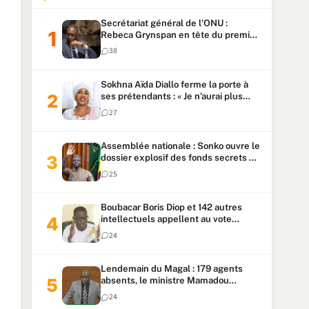
Secrétariat général de l’ONU :
Rebeca Grynspan en tête du premier
vote, Macky Sall pointe à la 5ᵉ place
38
Sokhna Aïda Diallo ferme la porte à
ses prétendants : « Je n’aurai plus
jamais un autre mari »
27
Assemblée nationale : Sonko ouvre le
dossier explosif des fonds secrets et
du patrimoine présidentiel
25
Boubacar Boris Diop et 142 autres
intellectuels appellent au vote
urgent de la révision
24
constitutionnelle
Lendemain du Magal : 179 agents
absents, le ministre Mamadou
Lamine Dianté exige des explications
24