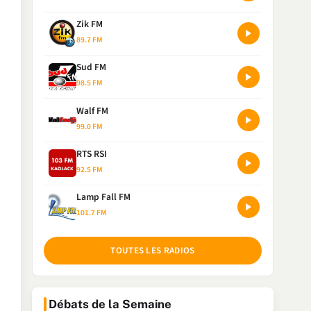
Zik FM
89.7 FM
Sud FM
98.5 FM
Walf FM
99.0 FM
RTS RSI
92.5 FM
Lamp Fall FM
101.7 FM
TOUTES LES RADIOS
Débats de la Semaine