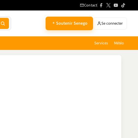
Contact
Soutenir Senego
Se connecter
Services
Météo