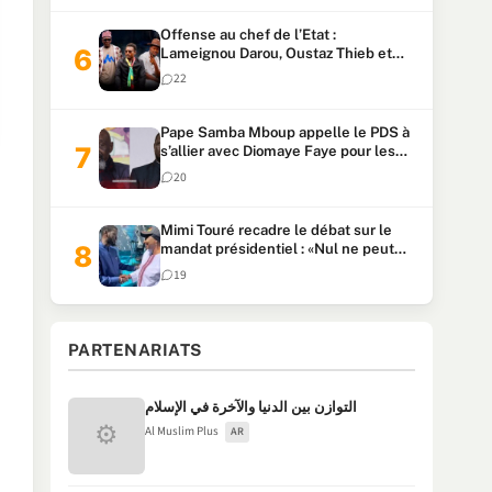
Offense au chef de l’Etat :
Lameignou Darou, Oustaz Thieb et
Ndiaye Touba lourdement
22
condamnés
Pape Samba Mboup appelle le PDS à
s’allier avec Diomaye Faye pour les
locales et tacle Sonko
20
Mimi Touré recadre le débat sur le
mandat présidentiel : «Nul ne peut
faire plus de deux mandats
19
consécutifs de 5 ans»
PARTENARIATS
التوازن بين الدنيا والآخرة في الإسلام
⚙
Al Muslim Plus
AR