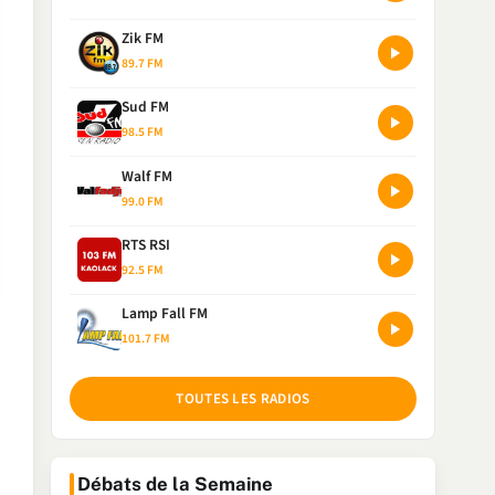
Zik FM
89.7 FM
Sud FM
98.5 FM
Walf FM
99.0 FM
RTS RSI
92.5 FM
Lamp Fall FM
101.7 FM
TOUTES LES RADIOS
Débats de la Semaine