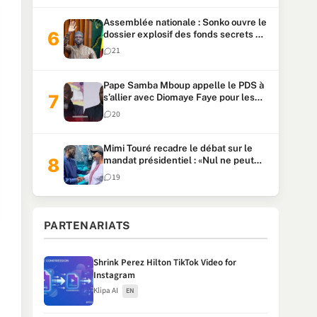
Assemblée nationale : Sonko ouvre le
dossier explosif des fonds secrets et
du patrimoine présidentiel
21
Pape Samba Mboup appelle le PDS à
s’allier avec Diomaye Faye pour les
locales et tacle Sonko
20
Mimi Touré recadre le débat sur le
mandat présidentiel : «Nul ne peut
faire plus de deux mandats
19
consécutifs de 5 ans»
PARTENARIATS
Shrink Perez Hilton TikTok Video for
Instagram
Klipa AI
EN