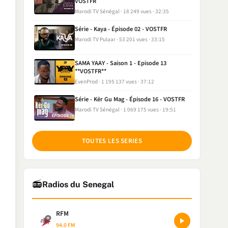
VOSTFR
Marodi TV Sénégal
18 249 vues
32:35
Série - Kaya - Épisode 02 - VOSTFR
Marodi TV Pulaar
53 201 vues
33:15
SAMA YAAY - Saison 1 - Episode 13
**VOSTFR**
EvenProd
1 195 137 vues
37:12
Série - Kër Gu Mag - Épisode 16 - VOSTFR
Marodi TV Sénégal
1 069 175 vues
19:51
TOUTES LES SERIES
📻
Radios du Senegal
RFM
94.0 FM