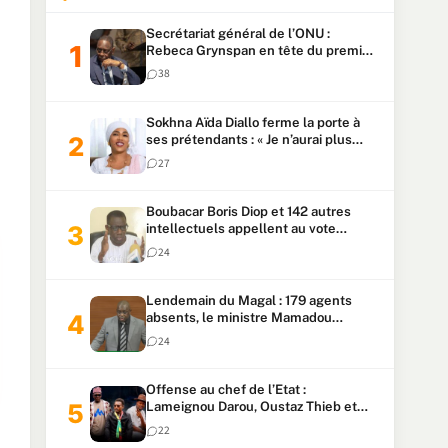
Secrétariat général de l’ONU :
Rebeca Grynspan en tête du premier
vote, Macky Sall pointe à la 5ᵉ place
38
Sokhna Aïda Diallo ferme la porte à
ses prétendants : « Je n’aurai plus
jamais un autre mari »
27
Boubacar Boris Diop et 142 autres
intellectuels appellent au vote
urgent de la révision
24
constitutionnelle
Lendemain du Magal : 179 agents
absents, le ministre Mamadou
Lamine Dianté exige des explications
24
Offense au chef de l’Etat :
Lameignou Darou, Oustaz Thieb et
Ndiaye Touba lourdement
22
condamnés