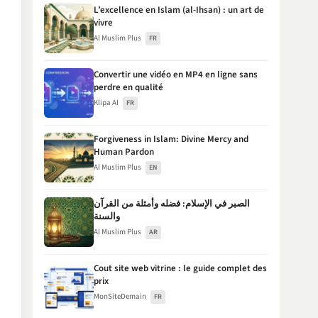
L’excellence en Islam (al-Ihsan) : un art de
vivre
Al Muslim Plus
FR
Convertir une vidéo en MP4 en ligne sans
perdre en qualité
Klipa AI
FR
Forgiveness in Islam: Divine Mercy and
Human Pardon
Al Muslim Plus
EN
الصبر في الإسلام: فضله وأمثلة من القرآن
والسنة
Al Muslim Plus
AR
Cout site web vitrine : le guide complet des
prix
MonSiteDemain
FR