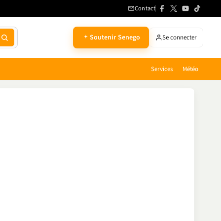
Contact
Soutenir Senego
Se connecter
Services
Météo