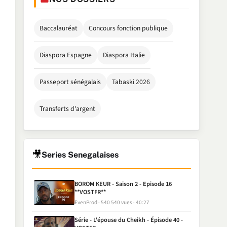
Baccalauréat
Concours fonction publique
Diaspora Espagne
Diaspora Italie
Passeport sénégalais
Tabaski 2026
Transferts d'argent
🎥
Series Senegalaises
BOROM KEUR - Saison 2 - Episode 16
**VOSTFR**
EvenProd
540 540 vues
40:27
Série - L'épouse du Cheikh - Épisode 40 -