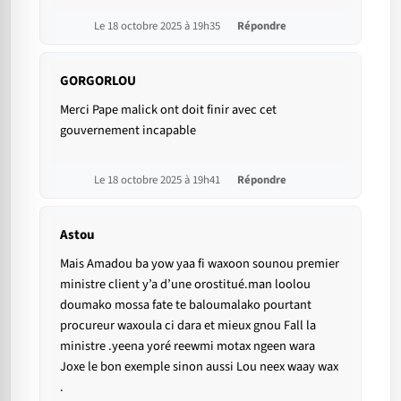
Le 18 octobre 2025 à 19h35
Répondre
GORGORLOU
Merci Pape malick ont doit finir avec cet
gouvernement incapable
Le 18 octobre 2025 à 19h41
Répondre
Astou
Mais Amadou ba yow yaa fi waxoon sounou premier
ministre client y’a d’une orostitué.man loolou
doumako mossa fate te baloumalako pourtant
procureur waxoula ci dara et mieux gnou Fall la
ministre .yeena yoré reewmi motax ngeen wara
Joxe le bon exemple sinon aussi Lou neex waay wax
.