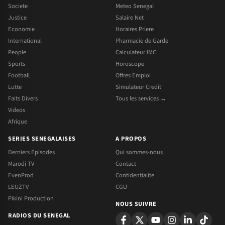
Societe
Meteo Senegal
Justice
Salaire Net
Economie
Horaires Priere
International
Pharmacie de Garde
People
Calculateur IMC
Sports
Horoscope
Football
Offres Emploi
Lutte
Simulateur Credit
Faits Divers
Tous les services →
Videos
Afrique
SERIES SENEGALAISES
A PROPOS
Derniers Episodes
Qui sommes-nous
Marodi TV
Contact
EvenProd
Confidentialite
LEUZTV
CGU
Pikini Production
NOUS SUIVRE
RADIOS DU SENEGAL