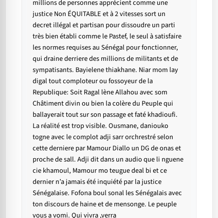
millions de personnes apprécient comme une
justice Non ÉQUITABLE et à 2 vitesses sort un
decret illégal et partisan pour dissoudre un parti
très bien établi comme le Pastef, le seul à satisfaire
les normes requises au Sénégal pour fonctionner,
qui draine derriere des millions de militants et de
sympatisants. Bayielene thiakhane. Niar mom lay
digal tout comploteur ou fossoyeur de la
Republique: Soit Ragal lène Allahou avec som
Châtiment divin ou bien la colère du Peuple qui
ballayerait tout sur son passage et faté khadioufi.
La réalité est trop visible. Ousmane, daniouko
togne avec le complot adji sarr orchrestré selon
cette derniere par Mamour Diallo un DG de onas et
proche de sall. Adji dit dans un audio que li nguene
cie khamoul, Mamour mo teugue deal bi et ce
dernier n’a jamais été inquiété par la justice
Sénégalaise. Fofona boul sonal les Sénégalais avec
ton discours de haine et de mensonge. Le peuple
vous a vomi. Qui vivra ,verra