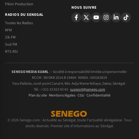
Pikini Production
NOUS SUIVRE
RADIOS DU SENEGAL
Toutes les Radios
RFM
Zik FM
Sud FM
RTS RSI
SENEGO MEDIA SUARL
— Société à responsabilité limitée unipersonnelle ·
RCCM : SN DKR 2014.B 19404 · NINEA : 005263819
Fass Paillote, rond-point Canal 4, Rés. Adja Mame Ndiaye, Dakar, Sénégal ·
Tél. : +221 33 823 43 43 ·
support@senego.com
Plan du site
·
Mentions légales
·
CGU
·
Confidentialité
© 2026 Senego.com : Actualité au Sénégal, toute l'actualité sénégalaise. Tous
droits réservés. Premier site d'informations au Sénégal.