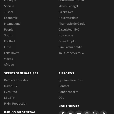
Politique
Convertisseur FCFA
Societe
Meteo Senegal
Justice
Salaire Net
Economie
Horaires Priere
International
Pharmacie de Garde
People
Calculateur IMC
Sports
Horoscope
Football
Offres Emploi
Lutte
Simulateur Credit
Faits Divers
Tous les services →
Videos
Afrique
SERIES SENEGALAISES
A PROPOS
Derniers Episodes
Qui sommes-nous
Marodi TV
Contact
EvenProd
Confidentialite
LEUZTV
CGU
Pikini Production
NOUS SUIVRE
RADIOS DU SENEGAL