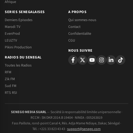
Afrique
SERIES SENEGALAISES
A PROPOS
Derniers Episodes
Qui sommes-nous
Marodi TV
Contact
EvenProd
Confidentialite
LEUZTV
CGU
Pikini Production
NOUS SUIVRE
RADIOS DU SENEGAL
Toutes les Radios
RFM
Zik FM
Sud FM
RTS RSI
SENEGO MEDIA SUARL
— Société à responsabilité limitée unipersonnelle ·
RCCM : SN DKR 2014.B 19404 · NINEA : 005263819
Fass Paillote, rond-point Canal 4, Rés. Adja Mame Ndiaye, Dakar, Sénégal ·
Tél. : +221 33 823 43 43 ·
support@senego.com