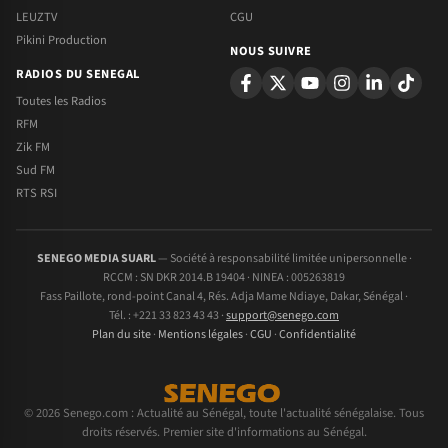
LEUZTV
CGU
Pikini Production
NOUS SUIVRE
RADIOS DU SENEGAL
Toutes les Radios
RFM
Zik FM
Sud FM
RTS RSI
SENEGO MEDIA SUARL
— Société à responsabilité limitée unipersonnelle ·
RCCM : SN DKR 2014.B 19404 · NINEA : 005263819
Fass Paillote, rond-point Canal 4, Rés. Adja Mame Ndiaye, Dakar, Sénégal ·
Tél. : +221 33 823 43 43 ·
support@senego.com
Plan du site
·
Mentions légales
·
CGU
·
Confidentialité
© 2026 Senego.com : Actualité au Sénégal, toute l'actualité sénégalaise. Tous
droits réservés. Premier site d'informations au Sénégal.