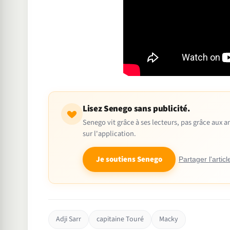
Lisez Senego sans publicité.
Senego vit grâce à ses lecteurs, pas grâce aux
sur l'application.
Je soutiens Senego
Partager l'articl
Adji Sarr
capitaine Touré
Macky