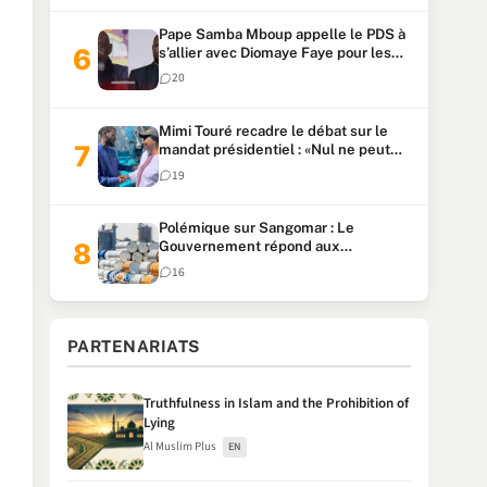
Pape Samba Mboup appelle le PDS à
s’allier avec Diomaye Faye pour les
locales et tacle Sonko
20
Mimi Touré recadre le débat sur le
mandat présidentiel : «Nul ne peut
faire plus de deux mandats
19
consécutifs de 5 ans»
Polémique sur Sangomar : Le
Gouvernement répond aux
accusations et clarifie le partage des
16
milliards
PARTENARIATS
Truthfulness in Islam and the Prohibition of
Lying
Al Muslim Plus
EN