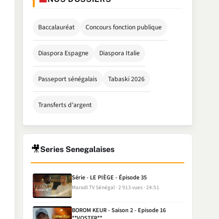
Baccalauréat
Concours fonction publique
Diaspora Espagne
Diaspora Italie
Passeport sénégalais
Tabaski 2026
Transferts d'argent
🎥
Series Senegalaises
Série - LE PIÈGE - Épisode 35
Marodi TV Sénégal
2 913 vues
24:51
BOROM KEUR - Saison 2 - Episode 16
**VOSTFR**