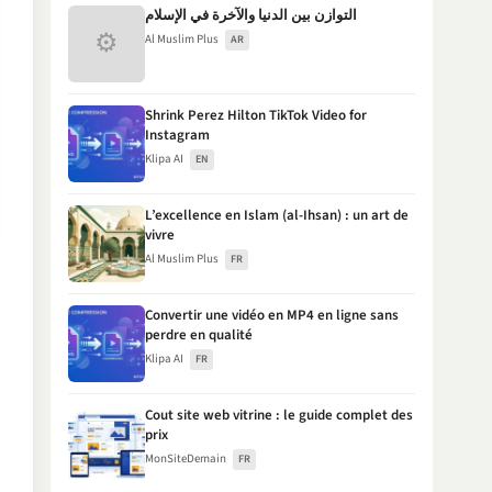
التوازن بين الدنيا والآخرة في الإسلام
⚙
Al Muslim Plus
AR
Shrink Perez Hilton TikTok Video for
Instagram
Klipa AI
EN
L’excellence en Islam (al-Ihsan) : un art de
vivre
Al Muslim Plus
FR
Convertir une vidéo en MP4 en ligne sans
perdre en qualité
Klipa AI
FR
Cout site web vitrine : le guide complet des
prix
MonSiteDemain
FR