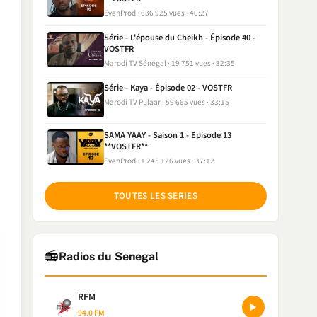
EvenProd
636 925 vues
40:27
Série - L'épouse du Cheikh - Épisode 40 -
VOSTFR
Marodi TV Sénégal
19 751 vues
32:35
Série - Kaya - Épisode 02 - VOSTFR
Marodi TV Pulaar
59 665 vues
33:15
SAMA YAAY - Saison 1 - Episode 13
**VOSTFR**
EvenProd
1 245 126 vues
37:12
TOUTES LES SERIES
📻
Radios du Senegal
RFM
94.0 FM