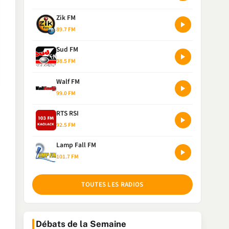
Zik FM
89.7 FM
Sud FM
98.5 FM
Walf FM
99.0 FM
RTS RSI
92.5 FM
Lamp Fall FM
101.7 FM
TOUTES LES RADIOS
Débats de la Semaine