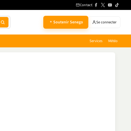
Contact
Soutenir Senego
Se connecter
Services
Météo